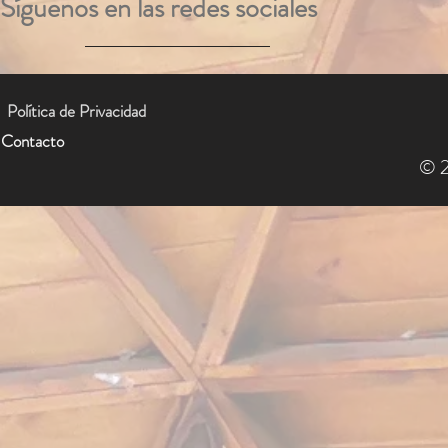
Síguenos en las redes sociales
Política de Privacidad
Contacto
© 2