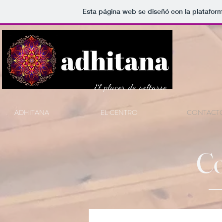
Esta página web se diseñó con la platafor
El placer de soltarse
ADHITANA
EL CENTRO
CONTACT
Co